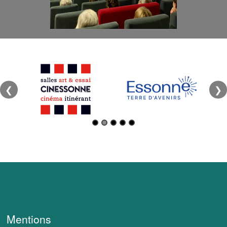
❮
❯
Mentions