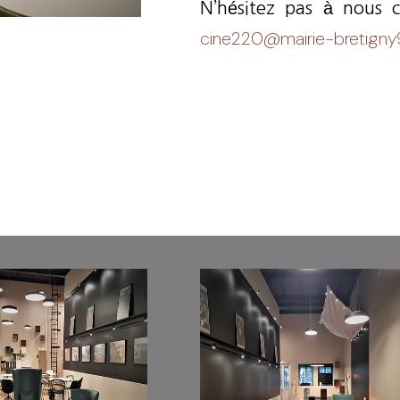
N’hésitez pas à nous c
cine220@mairie-bretigny9