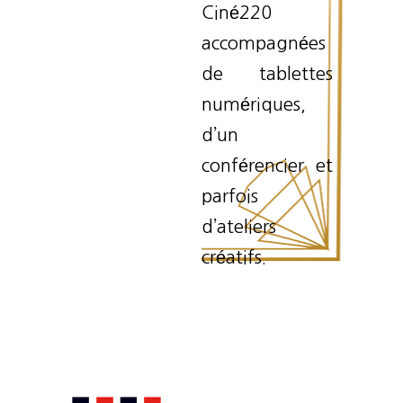
Ciné220
accompagnées
de tablettes
numériques,
d’un
conférencier et
parfois
d’ateliers
créatifs.