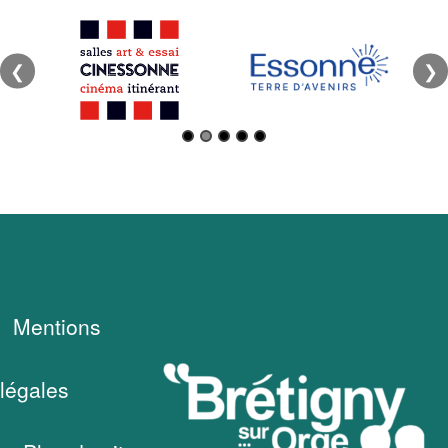
❮
❯
Mentions
légales