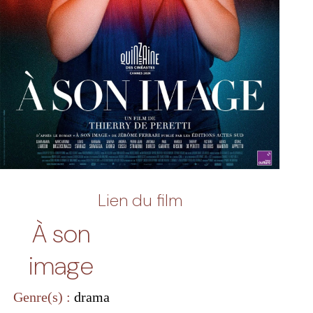
Lien du film
À son
image
Genre(s) :
drama