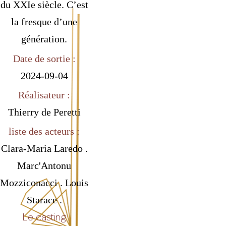
du XXIe siècle. C’est
la fresque d’une
génération.
Date de sortie :
2024-09-04
Réalisateur :
Thierry de Peretti
liste des acteurs :
Clara-Maria Laredo .
Marc'Antonu
Mozziconacci . Louis
Starace .
Le casting