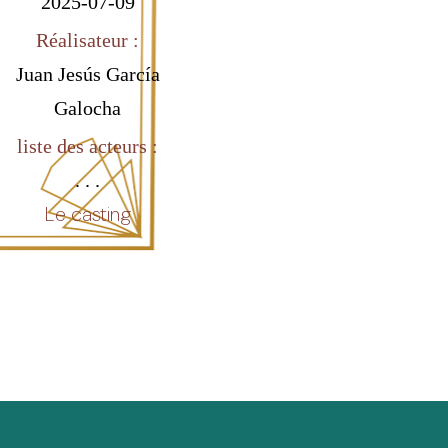
2025-07-09
Réalisateur :
Juan Jesús García
Galocha
liste des acteurs :
. . .
Le casting