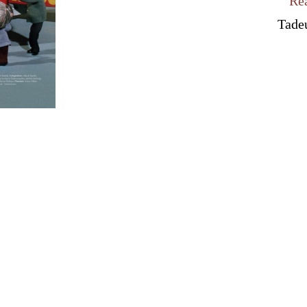
Réa
Tade