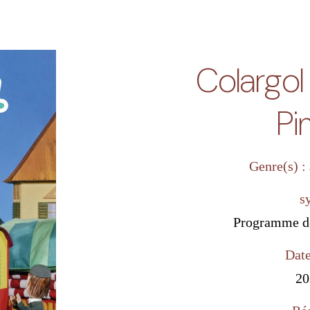
Colargol 
Pi
Genre(s) :
s
Programme de
Date
20