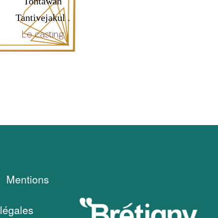
Tontawan
Tantivejakul .
Le casting
Mentions
légales