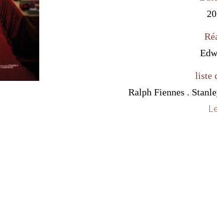
20
Réa
Edw
liste 
Ralph Fiennes . Stanley
Le