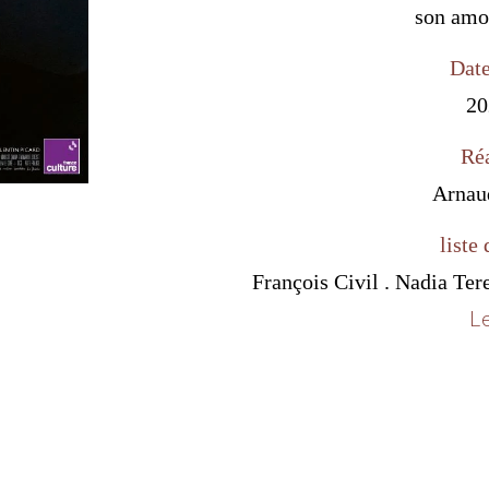
son amo
Date
20
Réa
Arnau
liste 
François Civil . Nadia Ter
Le