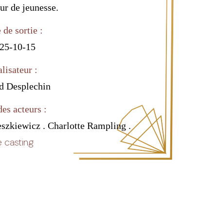
ur de jeunesse.
 de sortie :
25-10-15
lisateur :
d Desplechin
des acteurs :
eszkiewicz . Charlotte Rampling .
 casting