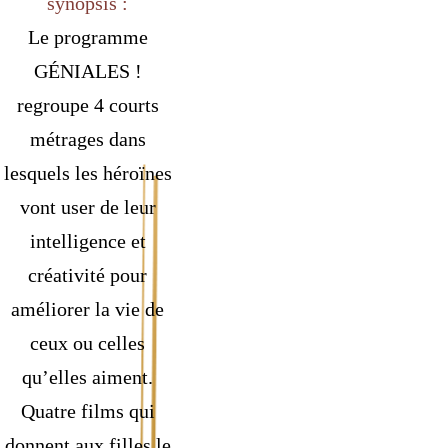
synopsis :
Le programme
GÉNIALES !
regroupe 4 courts
métrages dans
lesquels les héroïnes
vont user de leur
intelligence et
créativité pour
améliorer la vie de
ceux ou celles
qu’elles aiment.
Quatre films qui
donnent aux filles le