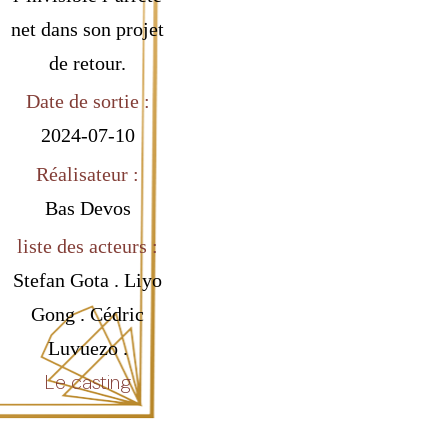
net dans son projet
de retour.
Date de sortie :
2024-07-10
Réalisateur :
Bas Devos
liste des acteurs :
Stefan Gota . Liyo
Gong . Cédric
Luvuezo .
Le casting