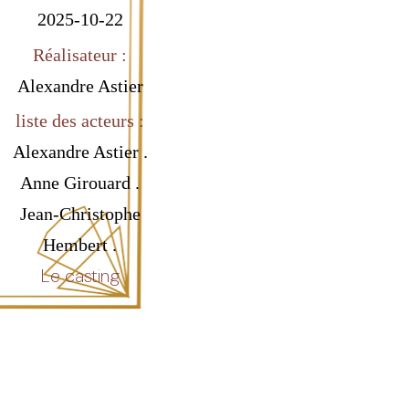
2025-10-22
Réalisateur :
Alexandre Astier
liste des acteurs :
Alexandre Astier .
Anne Girouard .
Jean-Christophe
Hembert .
Le casting