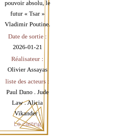
pouvoir absolu, le
futur « Tsar »
Vladimir Poutine.
Date de sortie :
2026-01-21
Réalisateur :
Olivier Assayas
liste des acteurs :
Paul Dano . Jude
Law . Alicia
Vikander .
Le casting