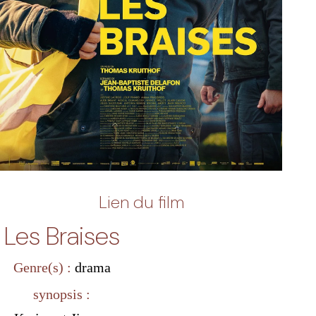
Lien du film
Les Braises
Genre(s) :
drama
synopsis :