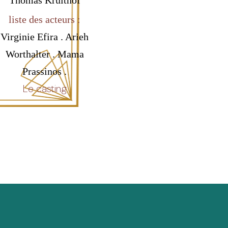
Thomas Kruithof
liste des acteurs :
Virginie Efira . Arieh
Worthalter . Mama
Prassinos .
Le casting