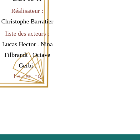
Réalisateur :
Christophe Barratier
liste des acteurs :
Lucas Hector . Nina
Filbrandt . Octave
Gerbi .
Le casting