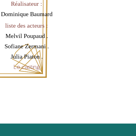
Réalisateur :
Dominique Baumard
liste des acteurs :
Melvil Poupaud .
Sofiane Zermani .
Julia Piaton .
Le casting