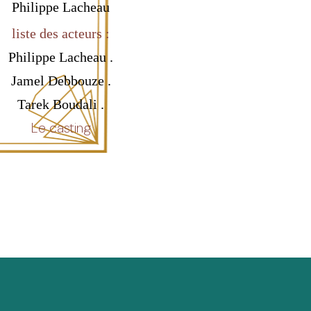
Philippe Lacheau
liste des acteurs :
Philippe Lacheau .
Jamel Debbouze .
Tarek Boudali .
Le casting