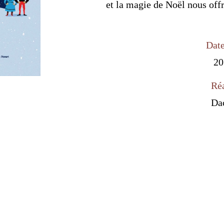
et la magie de Noël nous off
Date
20
Réa
Da