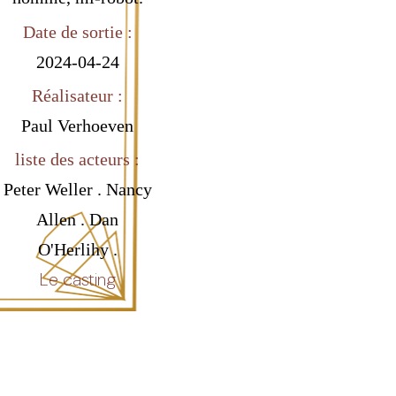
Date de sortie :
2024-04-24
Réalisateur :
Paul Verhoeven
liste des acteurs :
Peter Weller . Nancy
Allen . Dan
O'Herlihy .
Le casting