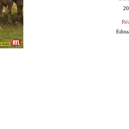
20
Réa
Edou