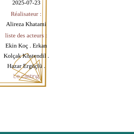
2025-07-23
Réalisateur :
Alireza Khatami
liste des acteurs :
Ekin Koç . Erkan
Kolçak Köstendil .
Hazar Ergüçlü .
Le casting