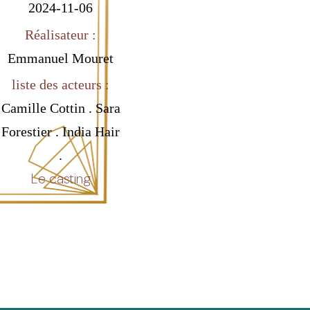
2024-11-06
Réalisateur :
Emmanuel Mouret
liste des acteurs :
Camille Cottin . Sara
Forestier . India Hair
.
Le casting