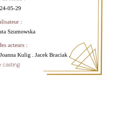
24-05-29
lisateur :
ata Szumowska
des acteurs :
Joanna Kulig . Jacek Braciak .
 casting