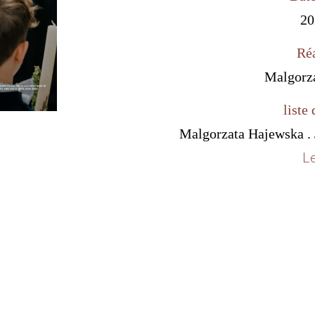
20
Réa
Malgorz
liste 
Malgorzata Hajewska . 
Le